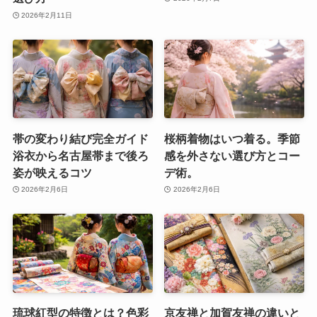
2026年2月11日
帯の変わり結び完全ガイド
桜柄着物はいつ着る。季節
浴衣から名古屋帯まで後ろ
感を外さない選び方とコー
姿が映えるコツ
デ術。
2026年2月6日
2026年2月6日
琉球紅型の特徴とは？色彩
京友禅と加賀友禅の違いと